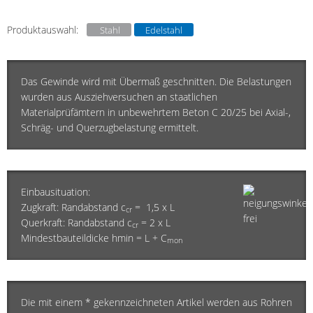
Produktauswahl:
Stahl
Edelstahl
Das Gewinde wird mit Übermaß geschnitten. Die Belastungen
wurden aus Ausziehversuchen an staatlichen
Materialprüfämtern in unbewehrtem Beton C 20/25 bei Axial-,
Schräg- und Querzugbelastung ermittelt.
Einbausituation:
Zugkraft: Randabstand c
= 1,5 x L
cr
Querkraft: Randabstand c
= 2 x L
cr
Mindestbauteildicke hmin = L + C
mon
Die mit einem * gekennzeichneten Artikel werden aus Rohren